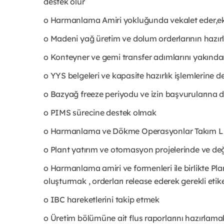
destek olur
o Harmanlama Amiri yokluğunda vekalet eder,eki
o Madeni yağ üretim ve dolum orderlarının hazırl
o Konteyner ve gemi transfer adımlarını yakından iz
o YYS belgeleri ve kapasite hazırlık işlemlerine 
o Bazyağ freeze periyodu ve izin başvurularına 
o PIMS sürecine destek olmak
o Harmanlama ve Dökme Operasyonlar Takım Lid
o Plant yatırım ve otomasyon projelerinde ve değ
o Harmanlama amiri ve formenleri ile birlikte Pla
oluşturmak , orderları release ederek gerekli eti
o IBC hareketlerini takip etmek
o Üretim bölümüne ait flus raporlarını hazırlamak