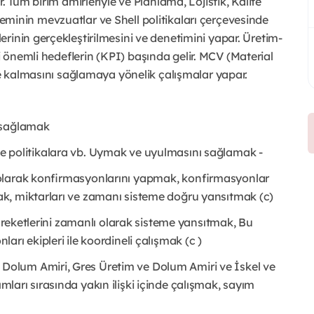
. Tüm birim amirleriyle ve Planlama, Lojistik, Kalite
sisteminin mevzuatlar ve Shell politikaları çerçevesinde
rinin gerçekleştirilmesini ve denetimini yapar. Üretim-
önemli hedeflerin (KPI) başında gelir. MCV (Material
de kalmasını sağlamaya yönelik çalışmalar yapar.
 sağlamak
ür ve politikalara vb. Uymak ve uyulmasını sağlamak -
olarak konfirmasyonlarını yapmak, konfirmasyonlar
k, miktarları ve zamanı sisteme doğru yansıtmak (c)
hareketlerini zamanlı olarak sisteme yansıtmak, Bu
rı ekipleri ile koordineli çalışmak (c )
olum Amiri, Gres Üretim ve Dolum Amiri ve İskel ve
arı sırasında yakın ilişki içinde çalışmak, sayım