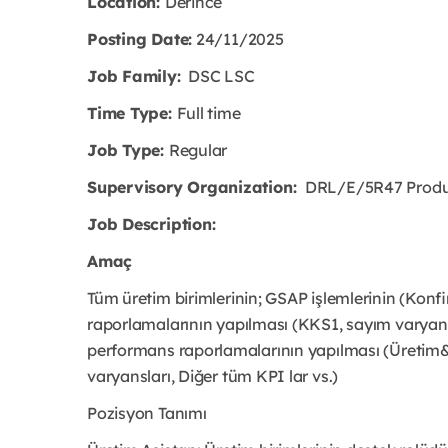
Location:
Derince
Posting Date:
24/11/2025
Job Family:
DSC LSC
Time Type:
Full time
Job Type:
Regular
Supervisory Organization:
DRL/E/5R47 Produc
Job Description:
Amaç
Tüm üretim birimlerinin; GSAP işlemlerinin (Konfi
raporlamalarının yapılması (KKS1, sayım varyanslar
performans raporlamalarının yapılması (Üretim
varyansları, Diğer tüm KPI lar vs.)
Pozisyon Tanımı