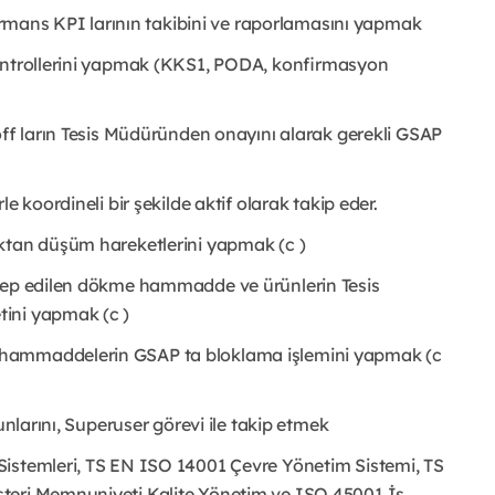
formans KPI larının takibini ve raporlamasını yapmak
kontrollerini yapmak (KKS1, PODA, konfirmasyon
-off ların Tesis Müdüründen onayını alarak gerekli GSAP
e koordineli bir şekilde aktif olarak takip eder.
ktan düşüm hareketlerini yapmak (c )
alep edilen dökme hammadde ve ürünlerin Tesis
ini yapmak (c )
 hammaddelerin GSAP ta bloklama işlemini yapmak (c
unlarını, Superuser görevi ile takip etmek
Sistemleri, TS EN ISO 14001 Çevre Yönetim Sistemi, TS
teri Memnuniyeti Kalite Yönetim ve ISO 45001 İş