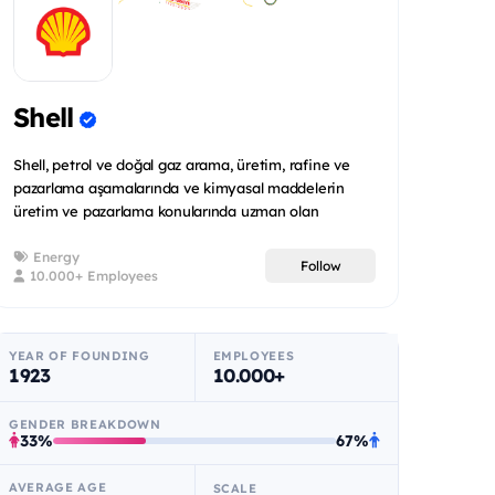
Shell
Shell, petrol ve doğal gaz arama, üretim, rafine ve
pazarlama aşamalarında ve kimyasal maddelerin
üretim ve pazarlama konularında uzman olan
uluslararas...
Energy
Follow
10.000+ Employees
YEAR OF FOUNDING
EMPLOYEES
1923
10.000+
GENDER BREAKDOWN
33%
67%
AVERAGE AGE
SCALE