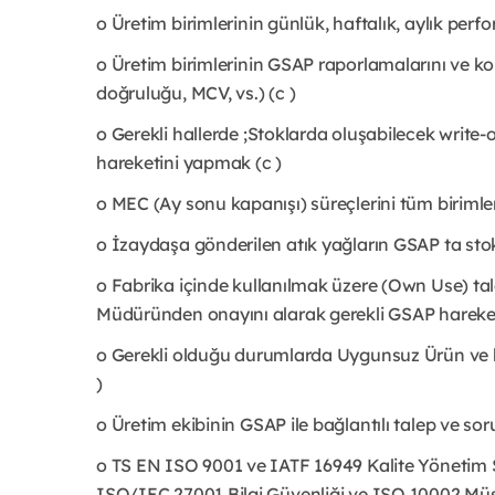
o Üretim birimlerinin günlük, haftalık, aylık per
o Üretim birimlerinin GSAP raporlamalarını ve 
doğruluğu, MCV, vs.) (c )
o Gerekli hallerde ;Stoklarda oluşabilecek write
hareketini yapmak (c )
o MEC (Ay sonu kapanışı) süreçlerini tüm birimlerl
o İzaydaşa gönderilen atık yağların GSAP ta sto
o Fabrika içinde kullanılmak üzere (Own Use) t
Müdüründen onayını alarak gerekli GSAP hareket
o Gerekli olduğu durumlarda Uygunsuz Ürün ve
)
o Üretim ekibinin GSAP ile bağlantılı talep ve sor
o TS EN ISO 9001 ve IATF 16949 Kalite Yönetim 
ISO/IEC 27001 Bilgi Güvenliği ve ISO 10002 Müş