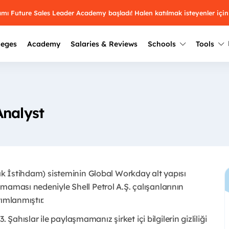
ramı Future Sales Leader Academy başladı! Halen katılmak isteyenler için
leges
Academy
Salaries & Reviews
Schools
Tools
Winners
Results from past years
2025
Winners
Üniversite kulüplerin
Analyst
keşfet.
Youth Awards 2026
2024
Winners
Türkiye ve dünyadak
Pick the best across 29
hakkında bilgi al.
categories.
2023
Winners
Farklı liseleri incel
çık İstihdam) sisteminin Global Workday alt yapısı
Vote now
2022
yakından tanı.
Winners
maması nedeniyle Shell Petrol A.Ş. çalışanlarının
mlanmıştır. ​
3. Şahıslar ile paylaşmamanız şirket içi bilgilerin gizliliği