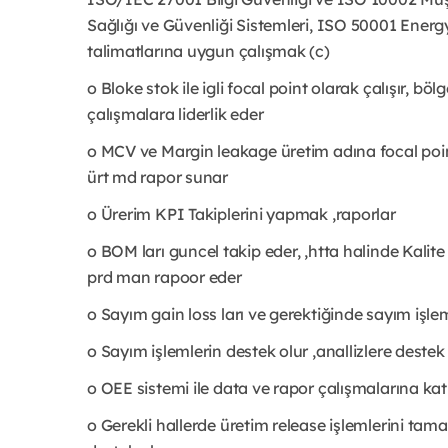
Sağlığı ve Güvenliği Sistemleri, ISO 50001 Ene
talimatlarına uygun çalışmak (c)
o Bloke stok ile igli focal point olarak çalışır, böl
çalışmalara liderlik eder
o MCV ve Margin leakage üretim adına focal point
ürt md rapor sunar
o Ürerim KPI Takiplerini yapmak ,raporlar
o BOM ları guncel takip eder, ,htta halinde Kalite 
prd man rapoor eder
o Sayım gain loss ları ve gerektiğinde sayım işle
o Sayım işlemlerin destek olur ,anallizlere destek
o OEE sistemi ile data ve rapor çalışmalarına ka
o Gerekli hallerde üretim release işlemlerini t