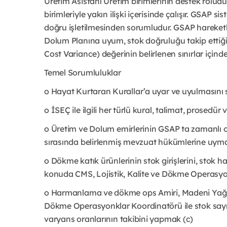
Üretim Asistanı Üretim birimlerinin destek rolüdür
birimleriyle yakın ilişki içerisinde çalışır. GSAP 
doğru işletilmesinden sorumludur. GSAP hareketle
Dolum Planına uyum, stok doğruluğu takip ettiği 
Cost Variance) değerinin belirlenen sınırlar için
Temel Sorumluluklar
o Hayat Kurtaran Kurallar’a uyar ve uyulmasını
o İSEÇ ile ilgili her türlü kural, talimat, prosed
o Üretim ve Dolum emirlerinin GSAP ta zamanlı 
sırasında belirlenmiş mevzuat hükümlerine uyma
o Dökme katık ürünlerinin stok girişlerini, stok 
konuda CMS, Lojistik, Kalite ve Dökme Operasyonla
o Harmanlama ve dökme ops Amiri, Madeni Yağ D
Dökme Operasyonklar Koordinatörü ile stok sayıml
varyans oranlarının takibini yapmak (c)