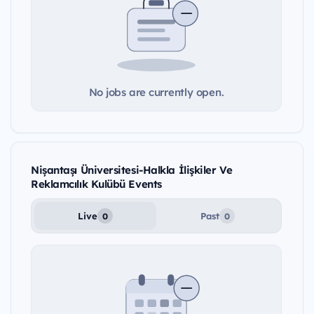
No jobs are currently open.
Nișantașı Üniversitesi-Halkla İlişkiler Ve
Reklamcılık Kulübü Events
Live
Past
0
0