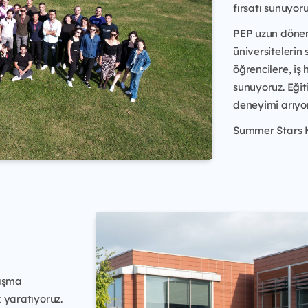
fırsatı sunuyoru
PEP uzun dönem
üniversitelerin
öğrencilere, iş
sunuyoruz. Eğit
deneyimi arıyor
Summer Stars 
lışma
k yaratıyoruz.