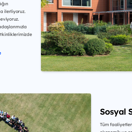
lığın
 ilerliyoruz.
seviyoruz.
adaşlarımızla
tkinliklerimizde
e
Sosyal 
Tüm faaliyetler