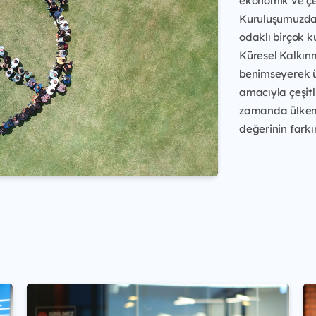
ekonomik ve çev
Kuruluşumuzdan
odaklı birçok 
Küresel Kalkın
benimseyerek ü
amacıyla çeşitl
zamanda ülkemi
değerinin farkı