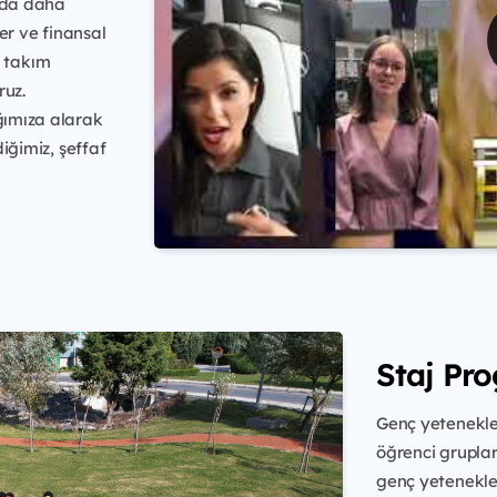
ında daha
er ve finansal
 takım
ruz.
ağımıza alarak
diğimiz, şeffaf
Staj Pr
Genç yetenekler
öğrenci grupla
genç yetenekle