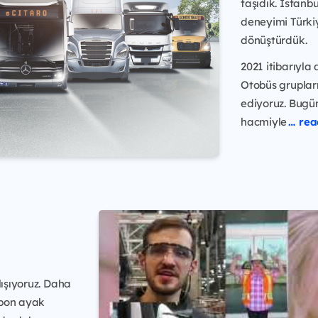
taşıdık. İstan
deneyimi Türki
dönüştürdük.
2021 itibarıyla
Otobüs gruplar
ediyoruz. Bugü
hacmiyle
… re
lışıyoruz. Daha
arbon ayak