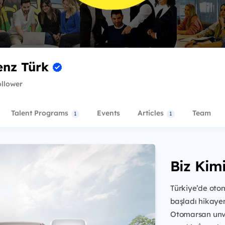
enz Türk
ollower
Talent Programs
Events
Articles
Team
1
1
Biz Kim
Türkiye’de otomo
başladı hikayem
Otomarsan unva