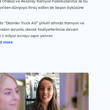
bul Otobüs ve Aksaray Kamyon Fabrikalarımız ile bu
ye’den dünyaya ihraç edilen bir başarı öyküsüne
 da “Daimler Truck AG” şirketi altında Kamyon ve
ından sorumlu olarak faaliyetlerimize devam
n 1 milyar avroyu aşan yatırım
ad more