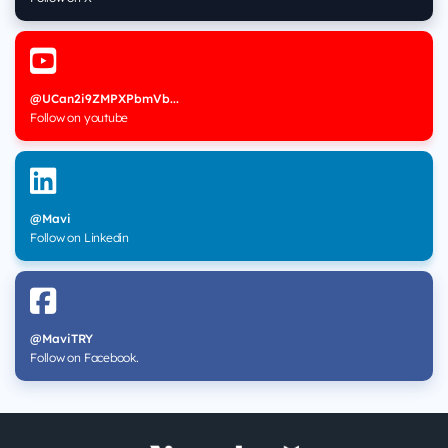
@UCan2i9ZMPXPbmVb...
Follow on youtube
@Mavi
Follow on Linkedin
@MaviTRY
Follow on Facebook.