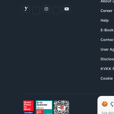
About 
Career
Help
E-Book
Contac
User A
Disclos
KVKK P
Cookie 