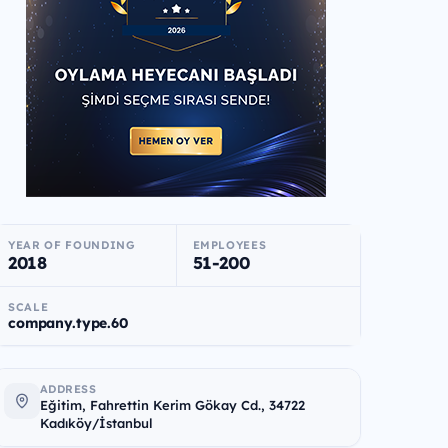
YEAR OF FOUNDING
EMPLOYEES
2018
51-200
SCALE
company.type.60
ADDRESS
Eğitim, Fahrettin Kerim Gökay Cd., 34722
Kadıköy/İstanbul