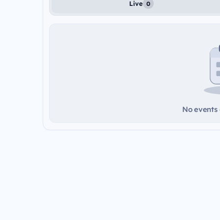
Live
0
No events a