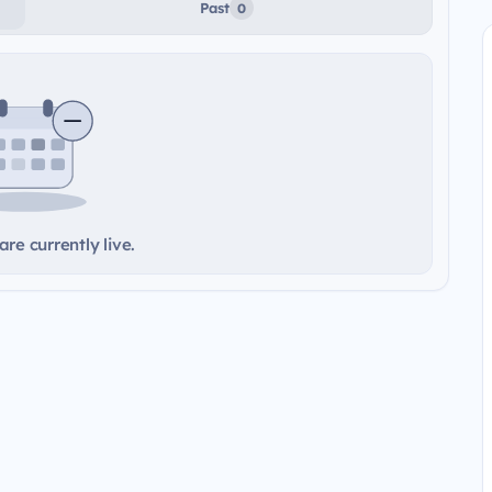
Past
0
re currently live.