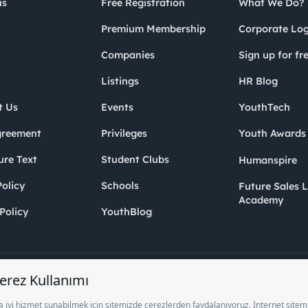
us
Free Registration
What We Do?
Premium Membership
Corporate Log
Companies
Sign up for fr
Listings
HR Blog
t Us
Events
YouthTech
greement
Privileges
Youth Award
ure Text
Student Clubs
Humanspire
olicy
Schools
Future Sales 
Academy
Policy
YouthBlog