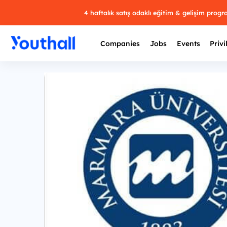
4 haftalık satış odaklı eğitim & gelişim prog
Companies
Jobs
Events
Privi