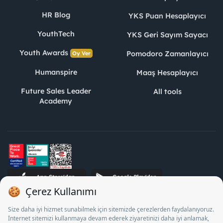
HR Blog
YKS Puan Hesaplayıcı
YouthTech
YKS Geri Sayım Sayacı
Youth Awards
Pomodoro Zamanlayıcı
Oy Ver
Humanspire
Maaş Hesaplayıcı
Future Sales Leader
All tools
Academy
STJ Human Resources Informatics and Consultancy Inc. as a