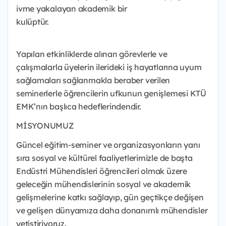
ivme yakalayan akademik bir
kulüptür.
⠀⠀⠀⠀⠀⠀⠀⠀⠀ ⠀⠀⠀⠀⠀⠀⠀⠀⠀
⠀⠀⠀⠀⠀⠀⠀⠀⠀ ⠀⠀⠀⠀⠀⠀⠀⠀⠀ ⠀⠀⠀⠀⠀⠀⠀
Yapılan etkinliklerde alınan görevlerle ve
çalışmalarla üyelerin ilerideki iş hayatlarına uyum
sağlamaları sağlanmakla beraber verilen
seminerlerle öğrencilerin ufkunun genişlemesi KTÜ
EMK’nın başlıca hedeflerindendir.
MİSYONUMUZ
Güncel eğitim-seminer ve organizasyonların yanı
sıra sosyal ve kültürel faaliyetlerimizle de başta
Endüstri Mühendisleri öğrencileri olmak üzere
geleceğin mühendislerinin sosyal ve akademik
gelişmelerine katkı sağlayıp, gün geçtikçe değişen
ve gelişen dünyamıza daha donanımlı mühendisler
yetiştiriyoruz.