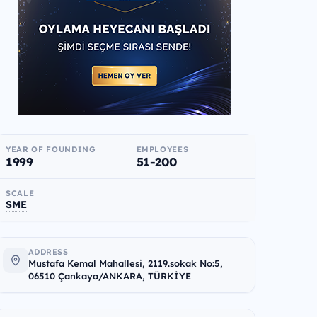
YEAR OF FOUNDING
EMPLOYEES
1999
51-200
SCALE
SME
ADDRESS
Mustafa Kemal Mahallesi, 2119.sokak No:5,
06510 Çankaya/ANKARA, TÜRKİYE