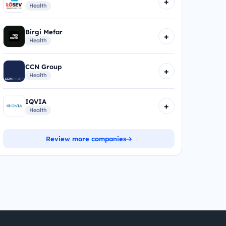
+
Health
Birgi Mefar
+
Health
CCN Group
+
Health
IQVIA
+
Health
Review more companies