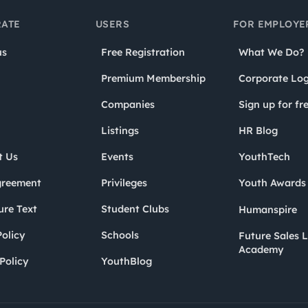
ATE
USERS
FOR EMPLOYE
us
Free Registration
What We Do?
Premium Membership
Corporate Log
Companies
Sign up for fr
Listings
HR Blog
t Us
Events
YouthTech
greement
Privileges
Youth Award
ure Text
Student Clubs
Humanspire
olicy
Schools
Future Sales 
Academy
Policy
YouthBlog