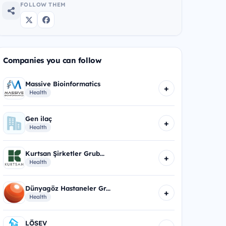
FOLLOW THEM
Companies you can follow
Massive Bioinformatics
+
Health
Gen ilaç
+
Health
Kurtsan Şirketler Grub...
+
Health
Dünyagöz Hastaneler Gr...
+
Health
LÖSEV