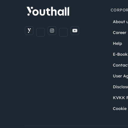
CORPOR
About 
Career
Help
E-Book
Contac
User A
Disclos
KVKK P
Cookie 