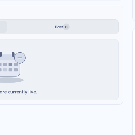
Past
0
re currently live.