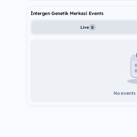
İntergen Genetik Merkezi Events
Live
0
No events a