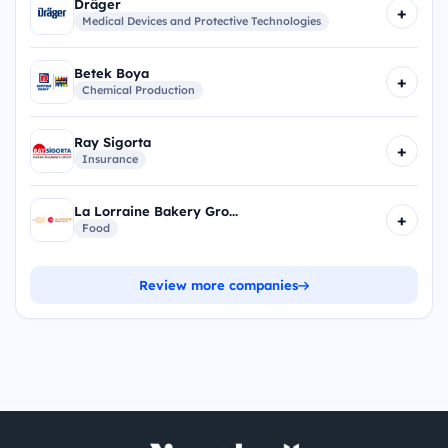
Dräger
+
Medical Devices and Protective Technologies
Betek Boya
+
Chemical Production
Ray Sigorta
+
Insurance
La Lorraine Bakery Gro...
+
Food
Review more companies