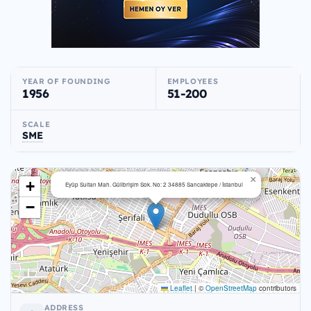
YEAR OF FOUNDING
EMPLOYEES
1956
51-200
SCALE
SME
×
+
Eyüp Sultan Mah. Gülibrişim Sok. No: 2 34885 Sancaktepe / İstanbul
−
Leaflet
|
©
OpenStreetMap
contributors
ADDRESS