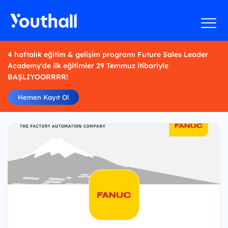
4 haftalık eğitim & gelişim programı Future Sales Leader
Academy'de ilk eğitimler 29 Temmuz itibariyle
BAŞLIYOORRRR!
Hemen Kayıt Ol