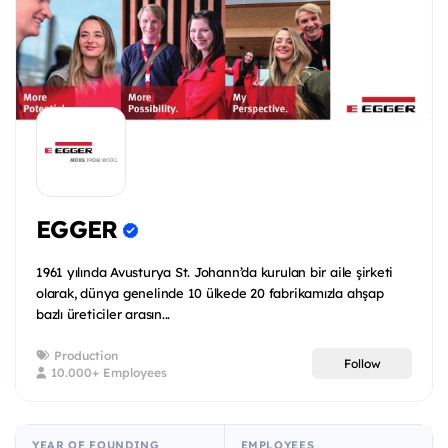
EGGER
1961 yılında Avusturya St. Johann’da kurulan bir aile şirketi
olarak, dünya genelinde 10 ülkede 20 fabrikamızla ahşap
bazlı üreticiler arasın...
Production
Follow
10.000+ Employees
YEAR OF FOUNDING
EMPLOYEES