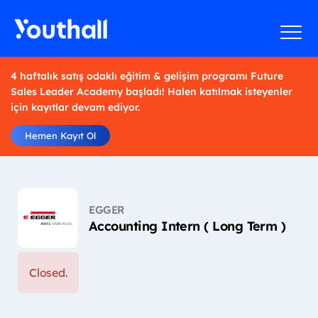
4 haftalık satış odaklı eğitim & gelişim programı Future
Sales Leader Academy başladı! Halen katılmak isteyenler
için kayıtlar devam ediyor.
Hemen Kayıt Ol
EGGER
Accounting Intern ( Long Term )
Closed.