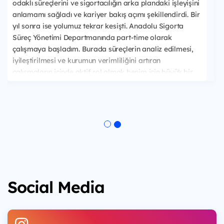
odaklı süreçlerini ve sigortacılığın arka plandaki işleyişini
anlamamı sağladı ve kariyer bakış açımı şekillendirdi. Bir
yıl sonra ise yolumuz tekrar kesişti. Anadolu Sigorta
Süreç Yönetimi Departmanında part-time olarak
çalışmaya başladım. Burada süreçlerin analiz edilmesi,
iyileştirilmesi ve kurumun verimliliğini artıran
çalışmaların içinde aktif rol almak benim için büyük bir
öğrenme alanı yaratıyor. Gençlik Senatosu ile başlayan
bu deneyimin bugün departmanda gerçek sorumluluklar
alarak devam ediyor olması benim için hem motivasyon
kaynağı hem de önemli bir kariyer adımı.
Social Media