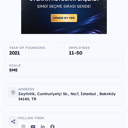
YEAR OF FOUNDING
EMPLOYEES
2021
11-50
SCALE
SME
ADDRESS
Zeytinlik, Cumhuriyetçi Sk., No:7, İstanbul , Bakırköy
34140, TR
FOLLOW THEM