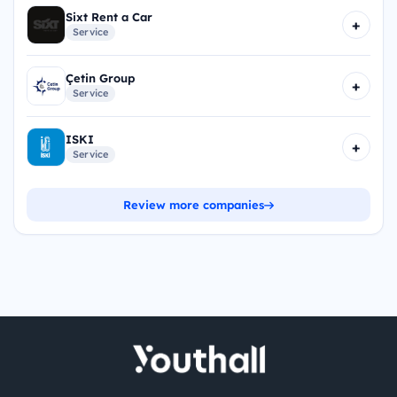
Sixt Rent a Car
+
Service
Çetin Group
+
Service
ISKI
+
Service
Review more companies