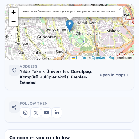
×
+
Yıldız Teknik Üniversitesi Davutpaşa Kampüsü Kulüpler Vadisi Esenler- İstanbul
−
Leaflet
|
©
OpenStreetMap
contributors
ADDRESS
Yıldız Teknik Üniversitesi Davutpaşa
Open in Maps
Kampüsü Kulüpler Vadisi Esenler-
İstanbul
FOLLOW THEM
Companies you can follow