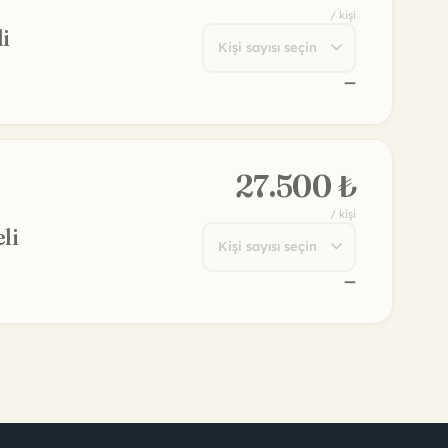
27.500 ₺
/ kişi
li
—
ATE
USERS
FOR EMPLOYE
us
Free Registration
What We Do?
Premium Membership
Corporate Log
Companies
Sign up for fr