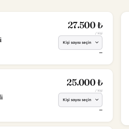
—
25.000 ₺
/ kişi
li
—
22.500 ₺
/ kişi
li
—