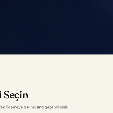
 Seçin
yerek ödemeye aşamasına geçebilirsiniz.
27.500 ₺
/ kişi
i