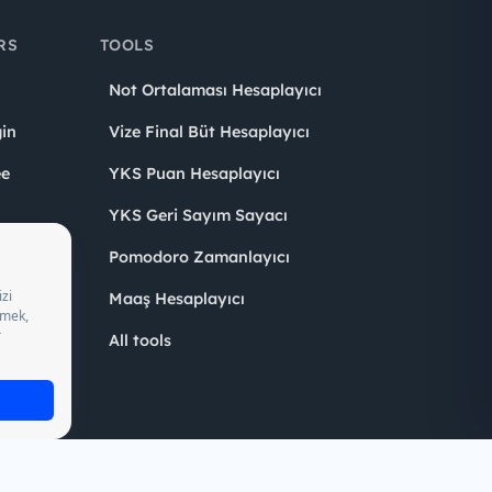
YKS Geri Sayım Sayacı
Pomodoro Zamanlayıcı
s
Maaş Hesaplayıcı
Oy Ver
All tools
Leader
05/2028, Turkey Employment Agency by 18/04/2025 date and
to charge fees from job seekers.