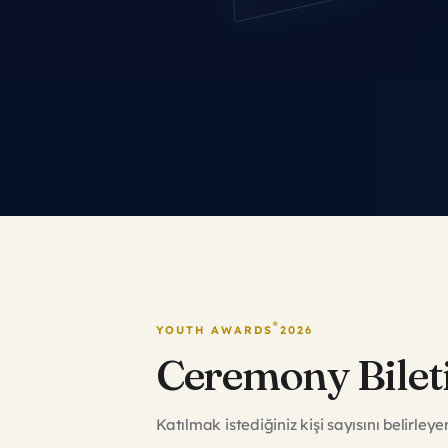
®
YOUTH AWARDS
2026
Ceremony Bileti
Katılmak istediğiniz kişi sayısını belirle
SATIŞTA
1 - 2 Kişilik Katılım Bedel
07.07.2026
→
31.08.2026