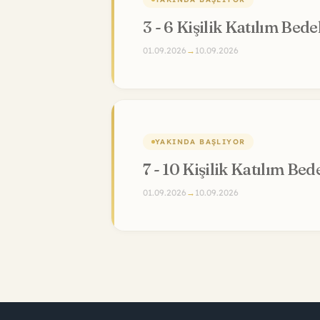
YAKINDA BAŞLIYOR
7 - 10 Kişilik Katılım Bede
01.09.2026
→
10.09.2026
CORPOR
About 
Career
Help