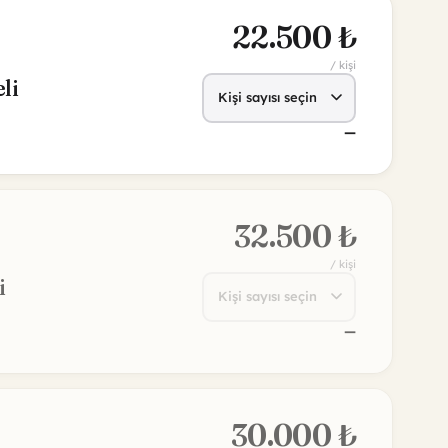
32.500 ₺
/ kişi
i
—
30.000 ₺
/ kişi
li
—