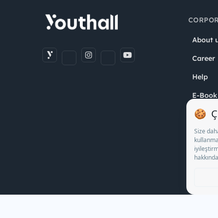
E-Book
Contac
User A
Disclos
KVKK P
Cookie 
STJ Human Resources Informatics and Consultancy 
18095710 numbered decision in accordance with the d