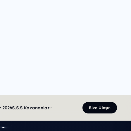
ti
zi