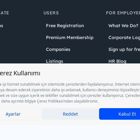
Listings
HR Blog
t Us
Events
YouthTech
greement
Privileges
Youth Award
ure Text
Student Clubs
Humanspire
olicy
Schools
Future Sales 
Academy
Policy
YouthBlog
Inc. as a Private Employment Agency to operate between 13/05/2025 - 12/
ocument No. 1078 operates with. Pursuant to Law No. 4904, it is forbidden 