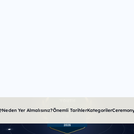
eremony Katılım Bile
®
outh Awards
2026 Ceremony etkinliğine katılmak için biletini
seçin ve satın alın.