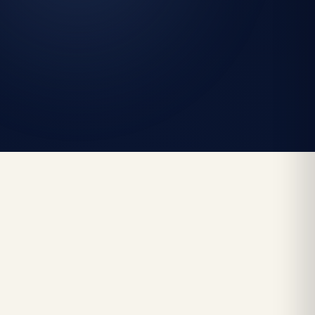
SIPARIŞ ÖZETI
Ara Toplam
0,00 ₺