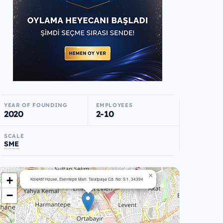
YEAR OF FOUNDING
EMPLOYEES
2020
2-10
SCALE
SME
×
+
Kolektif House, Esentepe Mah. Talatpaşa Cd. No: 5/1, 34394
−