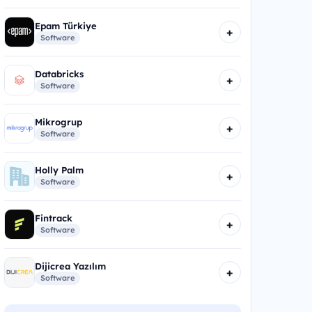
Epam Türkiye
+
Software
Databricks
+
Software
Mikrogrup
+
Software
Holly Palm
+
Software
Fintrack
+
Software
Dijicrea Yazılım
+
Software