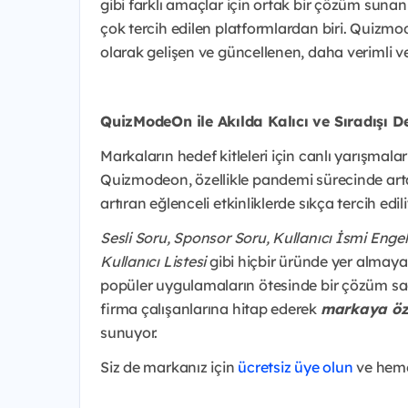
gibi farklı amaçlar için ortak bir çözüm sunan
çok tercih edilen platformlardan biri. Quizmod
olarak gelişen ve güncellenen, daha verimli v
QuizModeOn ile Akılda Kalıcı ve Sıradışı D
Markaların hedef kitleleri için canlı yarışmal
Quizmodeon, özellikle pandemi sürecinde artan
artıran eğlenceli etkinliklerde sıkça tercih edili
Sesli Soru, Sponsor Soru, Kullanıcı İsmi Engel
Kullanıcı Listesi
gibi hiçbir üründe yer almayan 
popüler uygulamaların ötesinde bir çözüm sa
firma çalışanlarına hitap ederek
markaya öze
sunuyor.
Siz de markanız için
ücretsiz üye olun
ve heme