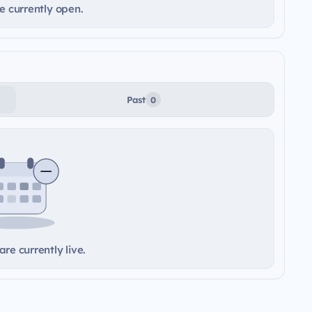
e currently open.
Past
0
re currently live.