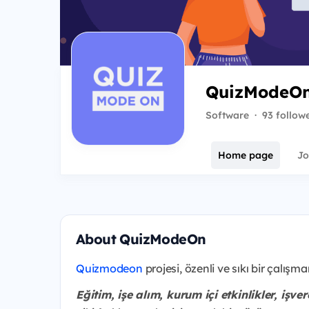
QuizModeO
Software
·
93 follow
Home page
Jo
About QuizModeOn
Quizmodeon
projesi, özenli ve sıkı bir çalı
Eğitim, işe alım, kurum içi etkinlikler, iş