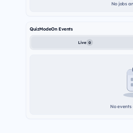
No jobs ar
QuizModeOn Events
Live
0
No events a