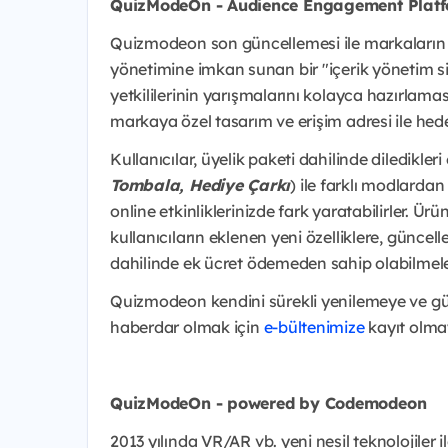
QuizModeOn - Audience Engagement Platf
Quizmodeon son güncellemesi ile markaların t
yönetimine imkan sunan bir "içerik yönetim si
yetkililerinin yarışmalarını kolayca hazırlama
markaya özel tasarım ve erişim adresi ile hede
Kullanıcılar, üyelik paketi dahilinde diledikleri e
Tombala, Hediye Çarkı
) ile farklı modlarda
online etkinliklerinizde fark yaratabilirler. 
kullanıcıların eklenen yeni özelliklere, güncel
dahilinde ek ücret ödemeden sahip olabilmele
Quizmodeon kendini sürekli yenilemeye ve g
haberdar olmak için
e-bültenimize
kayıt olma
QuizModeOn - powered by Codemodeon
2013 yılında VR/AR vb. yeni nesil teknolojiler 