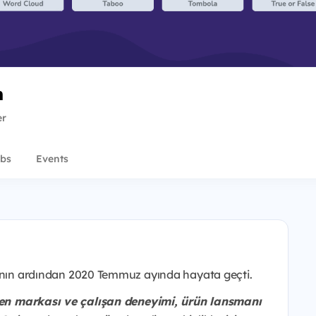
n
er
bs
Events
şmanın ardından 2020 Temmuz ayında hayata geçti.
veren markası ve çalışan deneyimi, ürün lansmanı