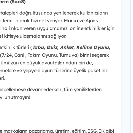
orm (SaaS)
alepleri doğrultusunda yenilenerek kullanıcıların
stemi" olarak hizmet veriyor. Marka ve Ajans
sına imkan veren uygulamamız, online etkinlikler için
f kitleye ulaşmalarını sağlıyor.
tkinlik türleri (
Tabu, Quiz, Anket, Kelime Oyunu,
n (7/24, Canlı, Takım Oyunu, Turnuva) birini seçerek
Ürünümüzün en büyük avantajlarından biri de,
lemelere ve yepyeni oyun türlerine üyelik paketiniz
ri.
üncellemeye devam ederken, tüm yeniliklerden
yı unutmayın!
ile markaların pazarlama, üretim, eğitim, İSG, IK gibi