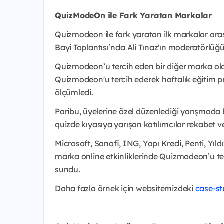
QuizModeOn ile Fark Yaratan Markalar
Quizmodeon ile fark yaratan ilk markalar aras
Bayi Toplantısı’nda Ali Tınaz'ın moderatörlüğü
Quizmodeon’u tercih eden bir diğer marka olan 
Quizmodeon'u tercih ederek haftalık eğitim pr
ölçümledi.
Paribu, üyelerine özel düzenlediği yarışmada b
quizde kıyasıya yarışan katılımcılar rekabet v
Microsoft, Sanofi, ING, Yapı Kredi, Penti, Yı
marka online etkinliklerinde Quizmodeon’u ter
sundu.
Daha fazla örnek için websitemizdeki
case-s