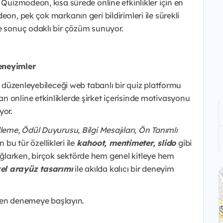
 Quizmodeon, kısa sürede online etkinlikler için en
eon, pek çok markanın geri bildirimleri ile sürekli
e sonuç odaklı bir çözüm sunuyor.
eneyimler
ar düzenleyebileceği web tabanlı bir quiz platformu
 online etkinliklerde şirket içerisinde motivasyonu
yor.
leme, Ödül Duyurusu, Bilgi Mesajıları, Ön Tanımlı
bu tür özellikleri ile
kahoot, mentimeter, slido
gibi
ğlarken, birçok sektörde hem genel kitleye hem
l arayüz tasarımı
ile akılda kalıcı bir deneyim
n denemeye başlayın.