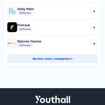
Holly Palm
+
Software
Fintrack
+
Software
Dijicrea Yazılım
+
Software
Review more companies