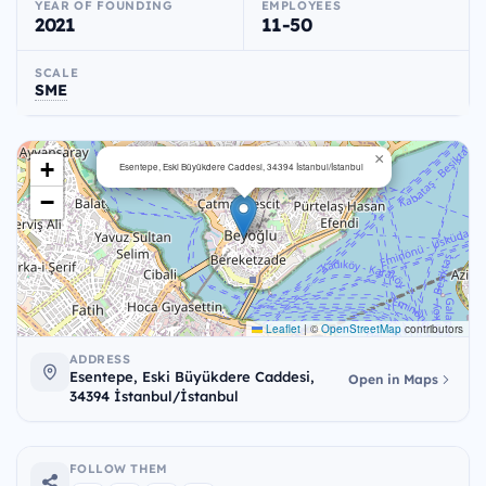
YEAR OF FOUNDING
EMPLOYEES
2021
11-50
SCALE
SME
×
+
Esentepe, Eski Büyükdere Caddesi, 34394 İstanbul/İstanbul
−
Leaflet
|
©
OpenStreetMap
contributors
ADDRESS
Esentepe, Eski Büyükdere Caddesi,
Open in Maps
34394 İstanbul/İstanbul
FOLLOW THEM