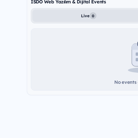
İSDO Web Yazılım & Dijital Events
Live
0
No events a