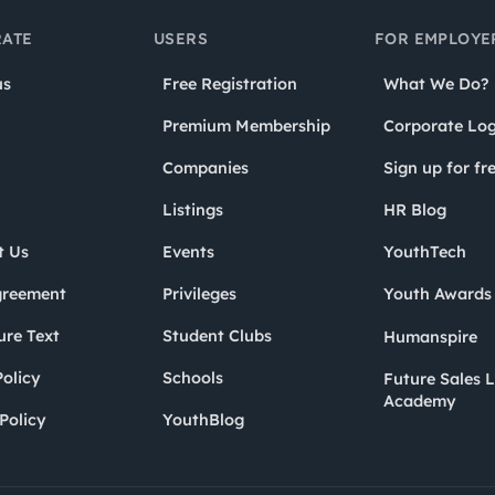
ATE
USERS
FOR EMPLOYE
us
Free Registration
What We Do?
Premium Membership
Corporate Log
Companies
Sign up for fr
Listings
HR Blog
t Us
Events
YouthTech
greement
Privileges
Youth Award
ure Text
Student Clubs
Humanspire
olicy
Schools
Future Sales 
Academy
Policy
YouthBlog