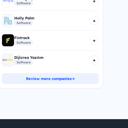
+
Software
Holly Palm
+
Software
Fintrack
+
Software
Dijicrea Yazılım
+
Software
Review more companies