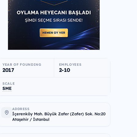
YEAR OF FOUNDING
EMPLOYEES
2017
2-10
SCALE
SME
ADDRESS
İçerenköy Mah. Büyük Zafer (Zafer) Sok. No:20
Ataşehir / İstanbul