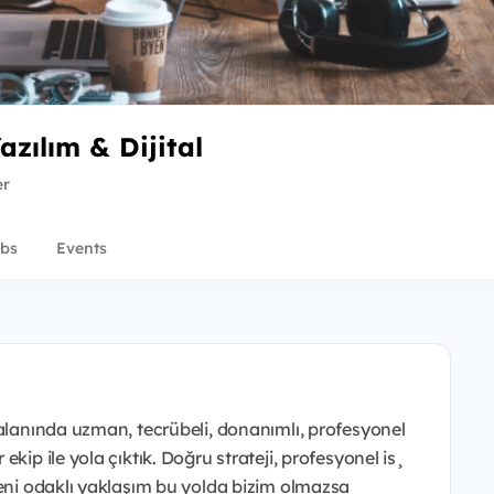
zılım & Dijital
er
bs
Events
 alanında uzman, tecrübeli, donanımlı, profesyonel
kip ile yola çıktık. Doğru strateji, profesyonel is¸
ğeni odaklı yaklaşım bu yolda bizim olmazsa