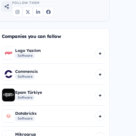
FOLLOW THEM
Companies you can follow
Logo Yazılım
+
Software
Commencis
+
Software
Epam Türkiye
+
Software
Databricks
+
Software
Mikrogrup