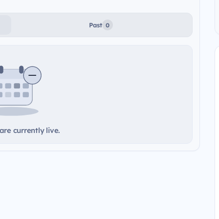
Past
0
re currently live.