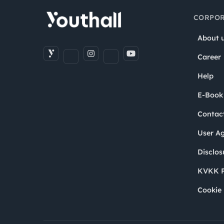
CORPOR
About 
Career
Help
E-Book
Contac
User A
Disclos
KVKK P
Cookie 