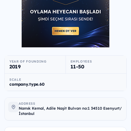
YEAR OF FOUNDING
EMPLOYEES
2019
11-50
SCALE
company.type.60
ADDRESS
Namık Kemal, Adile Naşit Bulvarı no:1 34510 Esenyurt/
İstanbul