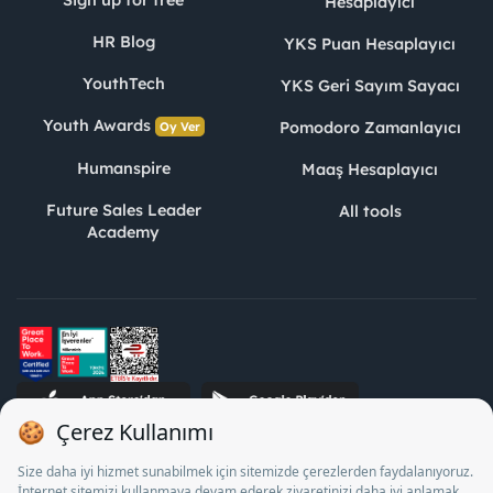
Sign up for free
Hesaplayıcı
HR Blog
YKS Puan Hesaplayıcı
YouthTech
YKS Geri Sayım Sayacı
Youth Awards
Pomodoro Zamanlayıcı
Oy Ver
Humanspire
Maaş Hesaplayıcı
Future Sales Leader
All tools
Academy
STJ Human Resources Informatics and Consultancy Inc. as a