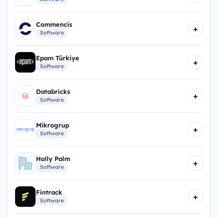
Commencis
+
Software
Epam Türkiye
+
Software
Databricks
+
Software
Mikrogrup
+
Software
Holly Palm
+
Software
Fintrack
+
Software