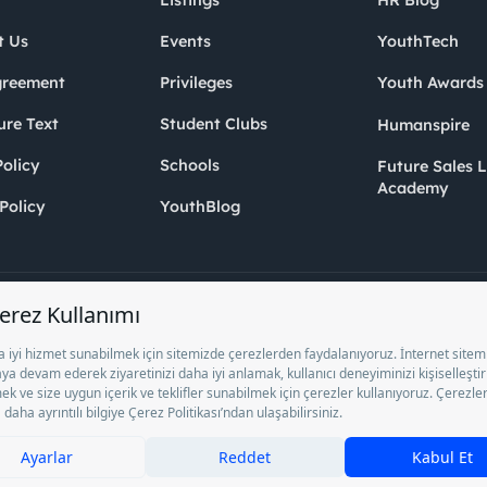
Listings
HR Blog
t Us
Events
YouthTech
greement
Privileges
Youth Award
ure Text
Student Clubs
Humanspire
olicy
Schools
Future Sales 
Academy
Policy
YouthBlog
Inc. as a Private Employment Agency to operate between 13/05/2025 - 12/
ocument No. 1078 operates with. Pursuant to Law No. 4904, it is forbidden 