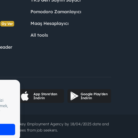
YKS Geri Sayım Sayacı
Pomodoro Zamanlayıcı
s
Maaş Hesaplayıcı
Oy Ver
All tools
Leader
05/2028, Turkey Employment Agency by 18/04/2025 date and
to charge fees from job seekers.