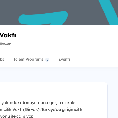
 Vakfı
llower
bs
Talent Programs
Events
1
 yolundaki dönüşümünü girişimcilik ile
cilik Vakfı (Girvak), Türkiye'de girişimcilik
nu ile çalışıyor.