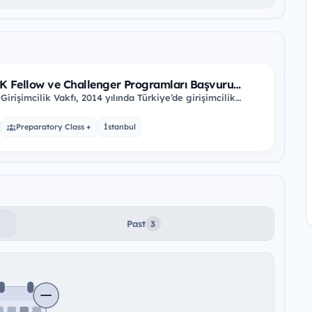
 Fellow ve Challenger Programları Başvuru
 Başladı!
Girişimcilik Vakfı, 2014 yılında Türkiye’de girişimcilik
nü yerleştirmek amacı güden…
Preparatory Class +
İstanbul
Past
3