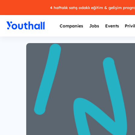
4 haftalık satış odaklı eğitim & gelişim prog
Companies
Jobs
Events
Privi