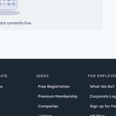
re currently live.
ATE
USERS
FOR EMPLOYE
us
Free Registration
What We Do?
Premium Membership
Corporate Log
Companies
Sign up for fr