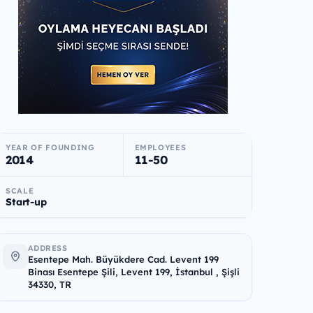
YEAR OF FOUNDING
EMPLOYEES
2014
11-50
SCALE
Start-up
ADDRESS
Esentepe Mah. Büyükdere Cad. Levent 199
Binası Esentepe Şili, Levent 199, İstanbul , Şişli
34330, TR