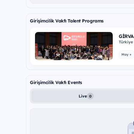
Girişimcilik Vakfı Talent Programs
GİRVAK
Süreci
Türkiye 
kültürü
May +
Girişimcilik Vakfı Events
Live
0