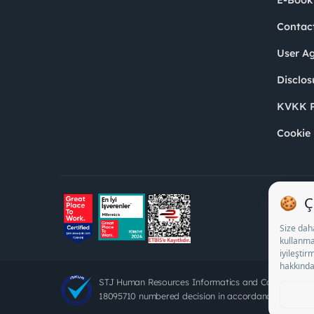
E-Book
Contac
User A
Disclos
KVKK P
Cookie 
STJ Human Resources Informatics and Consultancy 
18095710 numbered decision in accordance with the d