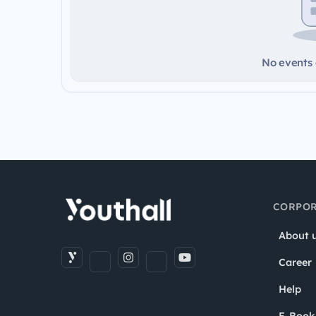
No events a
CORPOR
About 
Career
Help