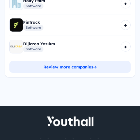
Holly Palm
+
Software
Fintrack
+
Software
Dijicrea Yazılım
+
Software
Review more companies