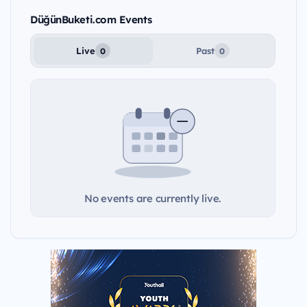
DüğünBuketi.com Events
Live
Past
0
0
No events are currently live.