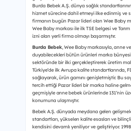
Burda Bebek A.Ş. dünya sağlık standartlarının v
hizmet sürecine dahil etmeyi ilke edinmiş ve sür
firmanın bugün Pazar lideri olan Wee Baby mar
Wee Baby markası ile ilk TSE belgesi ve Tarım
izni alan yerli firma olmayı başarmıştır.
Burda Bebek
, Wee Baby markasıyla, anne v
duyabilecekleri bütün ürünleri marka bünyesine
sektöründe bir ilki gerçekleştirerek üretim ma
Türkiye’de ilk Avrupa kalite standartlarında, 
sağlayarak, ürün gamını genişletmiştir. Bu s
tercih ettiği Pazar lideri bir marka haline gel
geçmişiyle anne bebek ürünlerinde 131‘nin üz
konumuna ulaşmıştır.
Bebek A.Ş. dünyada meydana gelen gelişmeleri
standartları, yükselen kalite esasları ve bilinç
kendisini devamlı yeniliyor ve geliştiriyor. 1