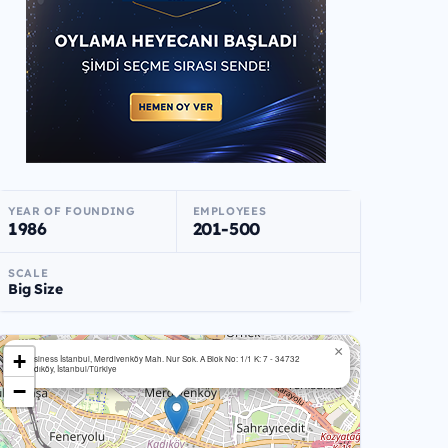
YEAR OF FOUNDING
EMPLOYEES
1986
201-500
SCALE
Big Size
×
+
Business İstanbul, Merdivenköy Mah. Nur Sok. A Blok No: 1/1 K: 7 - 34732
Kadıköy, İstanbul/Türkiye
−