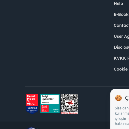
Help
E-Book
Contac
User A
Disclos
KVKK P
Cookie 