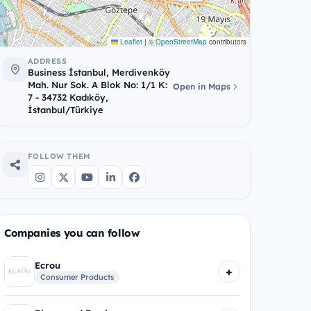
Leaflet
|
©
OpenStreetMap
contributors
ADDRESS
Business İstanbul, Merdivenköy
Mah. Nur Sok. A Blok No: 1/1 K:
Open in Maps
7 - 34732 Kadıköy,
İstanbul/Türkiye
FOLLOW THEM
Companies you can follow
Ecrou
+
Consumer Products