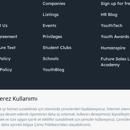
Companies
Sign up for fr
Listings
HR Blog
t Us
Events
YouthTech
greement
Privileges
Youth Award
ure Text
Student Clubs
Humanspire
olicy
Schools
Future Sales 
Academy
Policy
YouthBlog