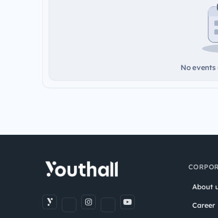
No events a
CORPOR
About 
Career