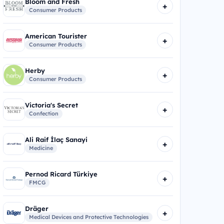
Bloom and Fresh
+
Consumer Products
American Tourister
+
Consumer Products
Herby
+
Consumer Products
Victoria's Secret
+
Confection
Ali Raif İlaç Sanayi
+
Medicine
Pernod Ricard Türkiye
+
FMCG
Dräger
+
Medical Devices and Protective Technologies