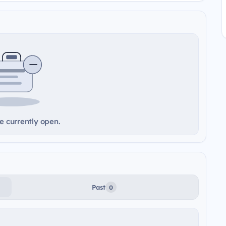
e currently open.
Past
0