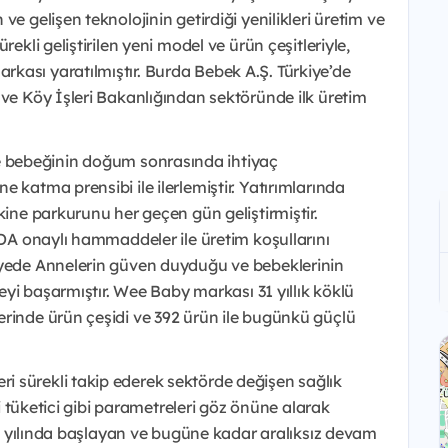
e gelişen teknolojinin getirdiği yenilikleri üretim ve
ekli geliştirilen yeni model ve ürün çeşitleriyle,
kası yaratılmıştır. Burda Bebek A.Ş. Türkiye’de
 ve Köy İşleri Bakanlığından sektöründe ilk üretim
e bebeğinin doğum sonrasında ihtiyaç
 katma prensibi ile ilerlemiştir. Yatırımlarında
kine parkurunu her geçen gün geliştirmiştir.
FDA onaylı hammaddeler ile üretim koşullarını
ayede Annelerin güven duyduğu ve bebeklerinin
meyi başarmıştır. Wee Baby markası 31 yıllık köklü
erinde ürün çeşidi ve 392 ürün ile bugünkü güçlü
 sürekli takip ederek sektörde değişen sağlık
li tüketici gibi parametreleri göz önüne alarak
998 yılında başlayan ve bugüne kadar aralıksız devam