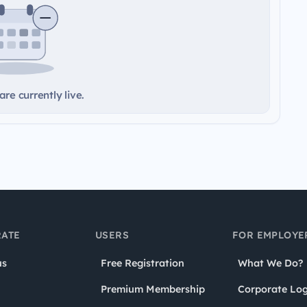
re currently live.
ATE
USERS
FOR EMPLOYE
us
Free Registration
What We Do?
Premium Membership
Corporate Log