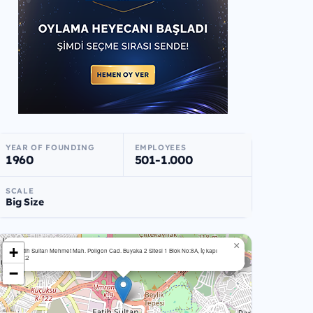
YEAR OF FOUNDING
EMPLOYEES
1960
501-1.000
SCALE
Big Size
×
+
Fatih Sultan Mehmet Mah. Poligon Cad. Buyaka 2 Sitesi 1 Blok No:8A, İç kapı
No:2
−