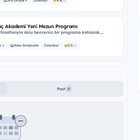
3rd Grade +
İstanbul
4.8
(5)
nç Akademi Yeni Mezun Programı
fırsatlarıyla dolu benzersiz bir programa katılarak,
ılık sektörüne dair tüm…
y +
New Graduate
İstanbul
5.0
(1)
Past
0