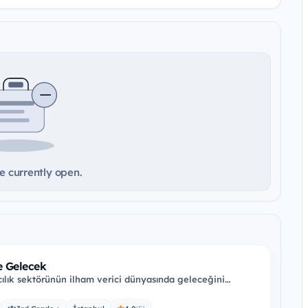
e currently open.
te Gelecek
cılık sektörünün ilham verici dünyasında geleceğini
ta ve AgeSA ile birlikte…