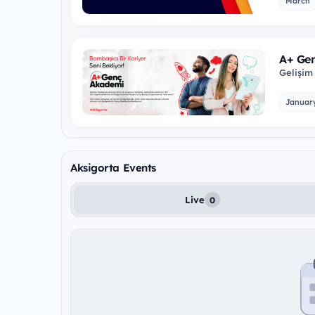
March
A+ Ge
Gelişim 
sigortac
Januar
Aksigorta Events
Live
0