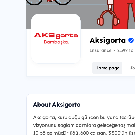
Aksigorta
Insurance
·
2.599 fo
Home page
Jo
About Aksigorta
Aksigorta, kurulduğu günden bu yana tecrübesi 
vizyonunu sağlam adımlara geleceğe taşımakta
10 bölge müdürlüğü, 680 çalışan, 3.500’ün üz