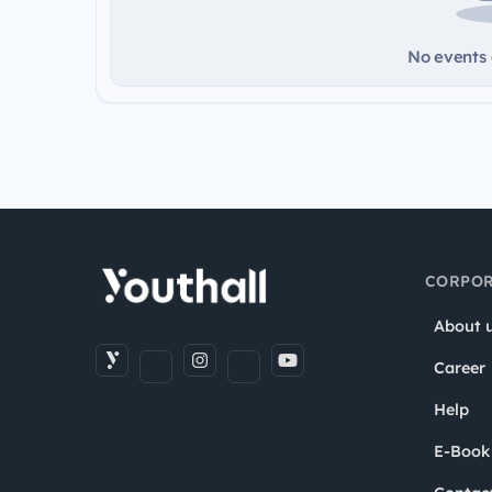
No events a
CORPOR
About 
Career
Help
E-Book