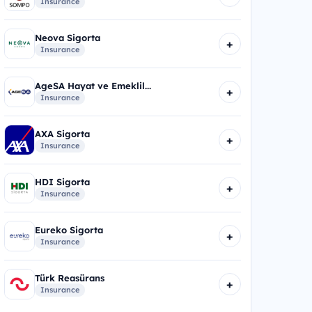
Insurance
Neova Sigorta
+
Insurance
AgeSA Hayat ve Emeklil...
+
Insurance
AXA Sigorta
+
Insurance
HDI Sigorta
+
Insurance
Eureko Sigorta
+
Insurance
Türk Reasürans
+
Insurance