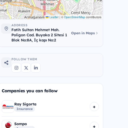
Leaflet
|
©
OpenStreetMap
contributors
ADDRESS
Fatih Sultan Mehmet Mah.
Open in Maps
Poligon Cad. Buyaka 2 Sitesi 1
Blok No:8A, İç kapı No:2
FOLLOW THEM
Companies you can follow
Ray Sigorta
+
Insurance
Sompo
+