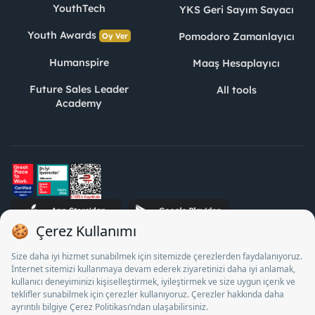
YouthTech
YKS Geri Sayım Sayacı
Youth Awards
Pomodoro Zamanlayıcı
Oy Ver
Humanspire
Maaş Hesaplayıcı
Future Sales Leader
All tools
Academy
STJ Human Resources Informatics and Consultancy Inc. as a
Private Employment Agency to operate between 13/05/2025 -
12/05/2028, Turkey Employment Agency by 18/04/2025 date
and 18095710 numbered decision in accordance with the