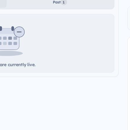
Past
1
re currently live.