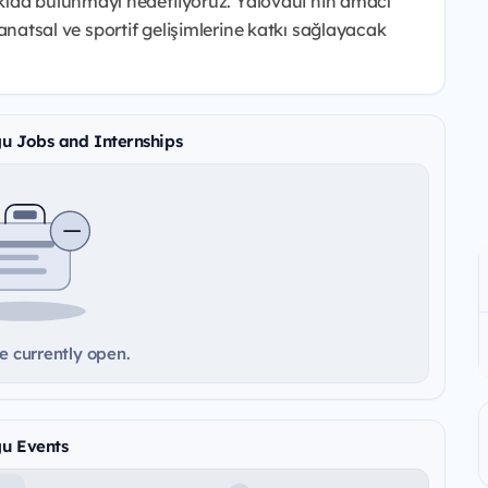
kıda bulunmayı hedefliyoruz. Yalovaui’nin amacı
, sanatsal ve sportif gelişimlerine katkı sağlayacak
uğu Jobs and Internships
e currently open.
ğu Events