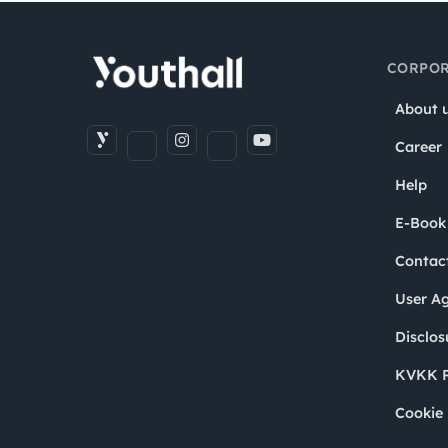
CORPOR
About 
Career
Help
E-Book
Contac
User A
Disclos
KVKK P
Cookie 