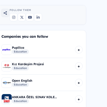
FOLLOW THEM
Companies you can follow
Pupilica
+
Education
Kız Kardeşim Projesi
+
Education
Open English
+
Education
ANKARA ÖZEL SINAV KOLE...
+
Education