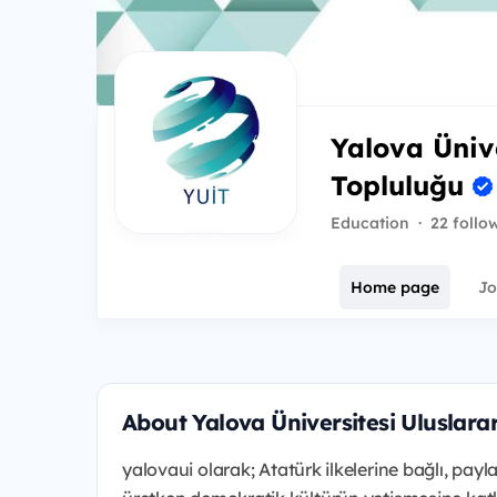
Yalova Ünive
Topluluğu
Education
·
22 follo
Home page
Jo
About Yalova Üniversitesi Uluslarar
yalovaui olarak; Atatürk ilkelerine bağlı, payl