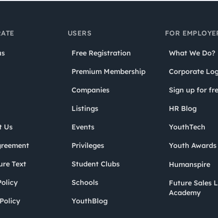
ATE
USERS
FOR EMPLOYE
us
Free Registration
What We Do?
Premium Membership
Corporate Log
Companies
Sign up for fr
Listings
HR Blog
t Us
Events
YouthTech
greement
Privileges
Youth Award
ure Text
Student Clubs
Humanspire
olicy
Schools
Future Sales 
Academy
Policy
YouthBlog