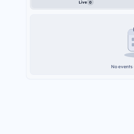
Live
0
No events a