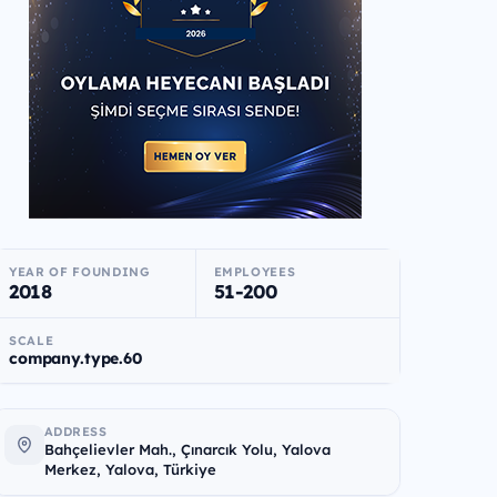
YEAR OF FOUNDING
EMPLOYEES
2018
51-200
SCALE
company.type.60
ADDRESS
Bahçelievler Mah., Çınarcık Yolu, Yalova
Merkez, Yalova, Türkiye