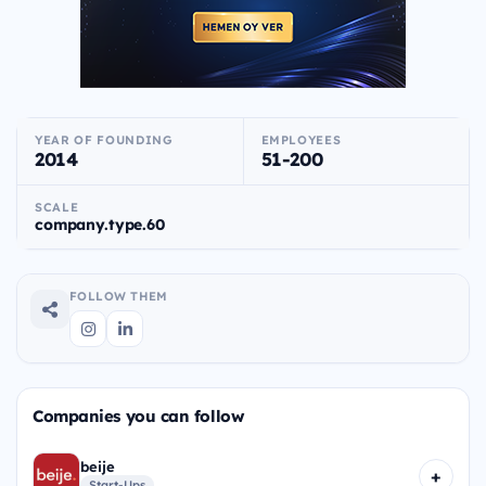
YEAR OF FOUNDING
EMPLOYEES
2014
51-200
SCALE
company.type.60
FOLLOW THEM
Companies you can follow
beije
+
Start-Ups