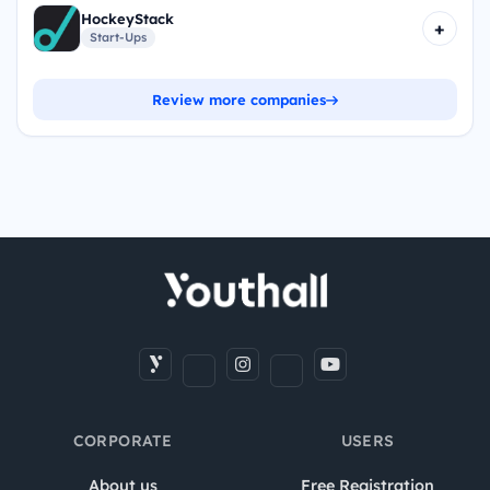
HockeyStack
+
Start-Ups
Review more companies
CORPORATE
USERS
About us
Free Registration