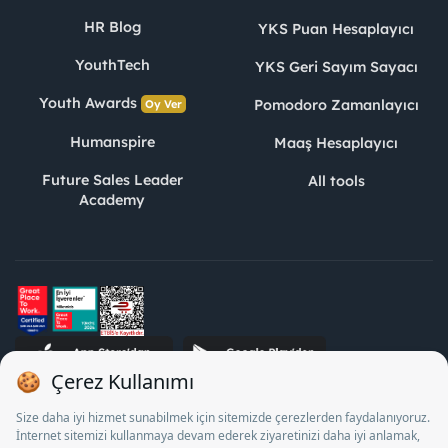
HR Blog
YKS Puan Hesaplayıcı
YouthTech
YKS Geri Sayım Sayacı
Youth Awards
Pomodoro Zamanlayıcı
Oy Ver
Humanspire
Maaş Hesaplayıcı
Future Sales Leader
All tools
Academy
STJ Human Resources Informatics and Consultancy Inc. as a