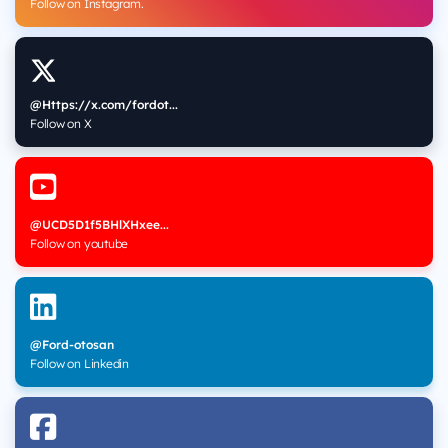
Follow on Instagram.
@Https://x.com/fordot...
Follow on X
@UCD5D1f5BHlXHxee...
Follow on youtube
@Ford-otosan
Follow on Linkedin