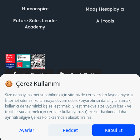
Humanspire
Maaş Hesaplayıcı
Future Sales Leader
All tools
Academy
STJ Human Resources Informatics and Consultancy Inc. as a
Private Employment Agency to operate between 13/05/2025 -
12/05/2028, Turkey Employment Agency by 18/04/2025 date
and 18095710 numbered decision in accordance with the
document No. 1078 operates with. Pursuant to Law No. 4904,
it is forbidden to charge fees from job seekers.