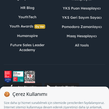
HR Blog
YKS Puan Hesaplayıcı
YouthTech
YKS Geri Sayım Sayacı
Youth Awards
Pomodoro Zamanlayıcı
Oy Ver
Humanspire
Maaş Hesaplayıcı
Future Sales Leader
All tools
Academy
STJ Human Resources Informatics and Consultancy Inc. as a