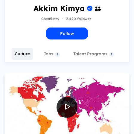
Akkim Kimya
Chemistry
·
2.420 follower
Follow
Culture
Jobs
Talent Programs
Ev
1
1