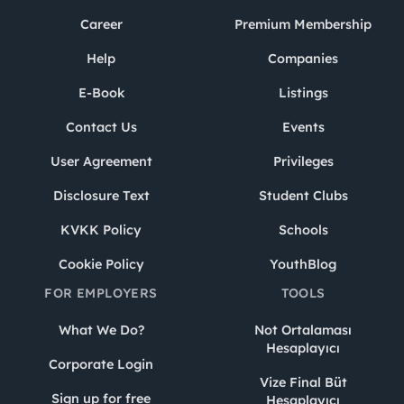
Career
Premium Membership
Help
Companies
E-Book
Listings
Contact Us
Events
User Agreement
Privileges
Disclosure Text
Student Clubs
KVKK Policy
Schools
Cookie Policy
YouthBlog
FOR EMPLOYERS
TOOLS
What We Do?
Not Ortalaması
Hesaplayıcı
Corporate Login
Vize Final Büt
Sign up for free
Hesaplayıcı