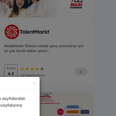
TalentMarkt
MediaMarkt Türkiye olarak genç yetenekler için
en çok tercih edilen şirket...
SCORE
+
4.3
(12 Değerlendirme)
×
u sayfalardan
 sayfalarına