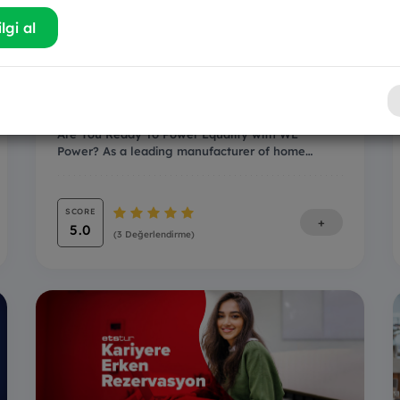
lgi al
BSH WE Power Talent
Program
Are You Ready To Power Equality with WE
Power? As a leading manufacturer of home
appliances and s...
SCORE
+
5.0
(3 Değerlendirme)