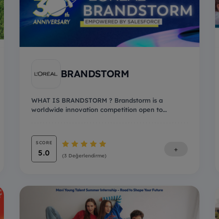
BRANDSTORM
WHAT IS BRANDSTORM ? Brandstorm is a
worldwide innovation competition open to
everyone up to 30...
SCORE
+
5.0
(3 Değerlendirme)