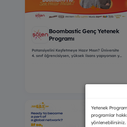
Boombastic Genç Yetenek
Programı
Potansiyelini Keşfetmeye Hazır Mısın? Üniversite
4. sınıf öğrencisiysen, yüksek lisans yapıyorsan y...
Yetenek Programl
programlar hakkı
yönlenebilirsiniz.