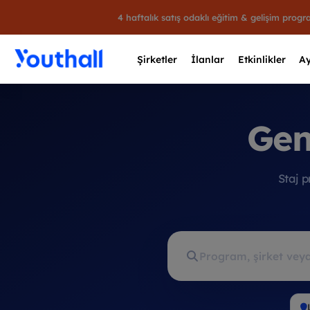
4 haftalık satış odaklı eğitim & gelişim prog
Şirketler
İlanlar
Etkinlikler
Ay
Gen
Y
Staj 
29 