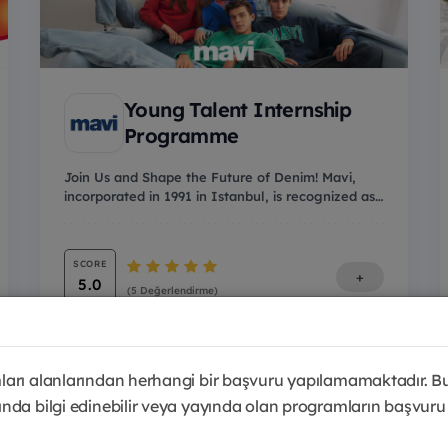
Young Talent Internship
Programme
Join Us and Shape the Future of Denim! Mavi,
incorporated in 1991 in Istanbul, is recognized as
a h...
SCORE
+
5.0
(5 Değerlendirme)
arı alanlarından herhangi bir başvuru yapılamamaktadır. B
nda bilgi edinebilir veya yayında olan programların başvuru