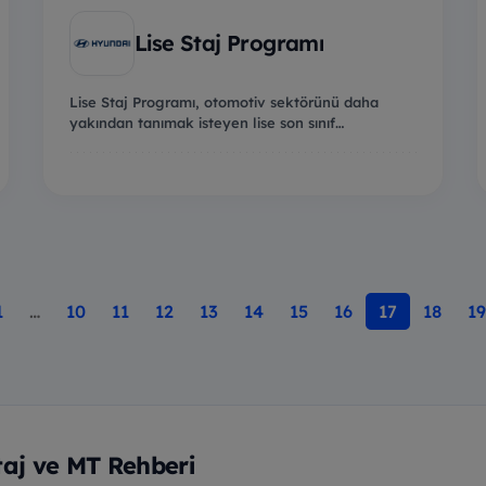
Lise Staj Programı
Lise Staj Programı, otomotiv sektörünü daha
yakından tanımak isteyen lise son sınıf
öğrencilerine yö...
1
…
10
11
12
13
14
15
16
17
18
19
taj ve MT Rehberi