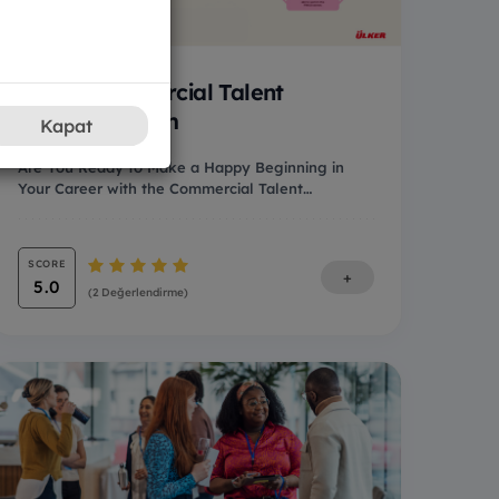
Commercial Talent
Program
Kapat
Are You Ready to Make a Happy Beginning in
Your Career with the Commercial Talent
Program?If you;...
SCORE
+
5.0
(2 Değerlendirme)