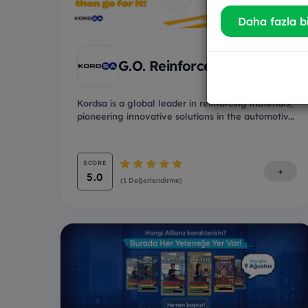
Daha fazla bi
G.O. Reinforcers Internship
Kordsa is a global leader in reinforcing materials,
pioneering innovative solutions in the automotiv...
SCORE
+
5.0
(1 Değerlendirme)