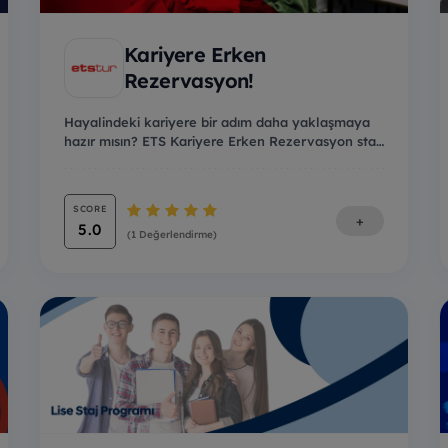
Kariyere Erken
Rezervasyon!
Hayalindeki kariyere bir adım daha yaklaşmaya
hazır mısın? ETS Kariyere Erken Rezervasyon staj
prog...
SCORE
+
5.0
(1 Değerlendirme)