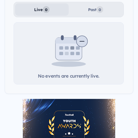
Live
Past
0
0
No events are currently live.