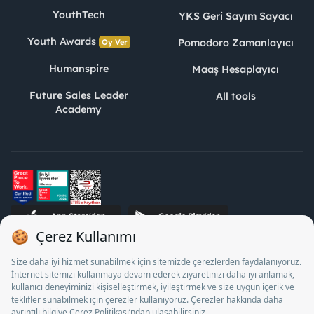
YouthTech
YKS Geri Sayım Sayacı
Youth Awards
Pomodoro Zamanlayıcı
Oy Ver
Humanspire
Maaş Hesaplayıcı
Future Sales Leader
All tools
Academy
STJ Human Resources Informatics and Consultancy Inc. as a
Private Employment Agency to operate between 13/05/2025 -
12/05/2028, Turkey Employment Agency by 18/04/2025 date