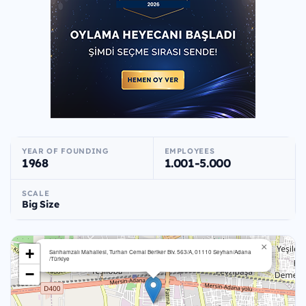
YEAR OF FOUNDING
EMPLOYEES
1968
1.001-5.000
SCALE
Big Size
×
+
Sarıhamzalı Mahallesi, Turhan Cemal Beriker Blv. 563/A, 01110 Seyhan/Adana
/Türkiye
−