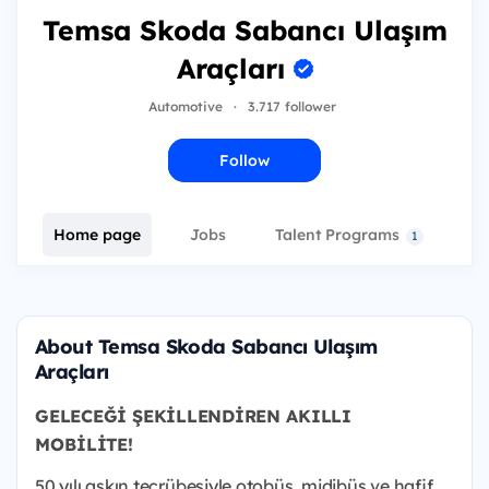
Temsa Skoda Sabancı Ulaşım
Araçları
Automotive
·
3.717 follower
Follow
Home page
Jobs
Talent Programs
E
1
About Temsa Skoda Sabancı Ulaşım
Araçları
GELECEĞİ ŞEKİLLENDİREN
AKILLI
MOBİLİTE!
50 yılı aşkın tecrübesiyle otobüs, midibüs ve hafif