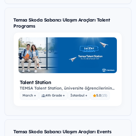
Temsa Skoda Sabancı Ulaşım Araçları Talent
Programs
Talent Station
TEMSA Talent Station, üniversite öğrencilerinin
ve yeni mezunların gerçek projeler üzerinde…
March +
4th Grade +
İstanbul +
5.0
(15)
Temsa Skoda Sabancı Ulaşım Araçları Events